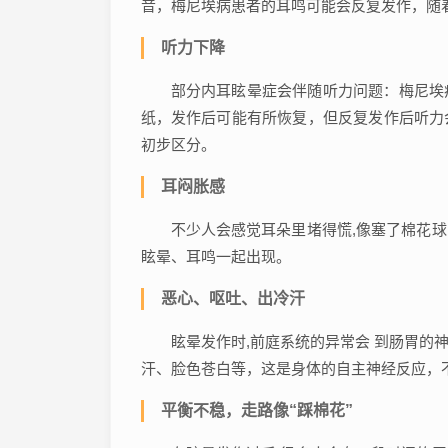
音，梅尼埃病患者的耳鸣可能会反复发作，随
听力下降
部分内耳眩晕症会伴随听力问题：梅尼埃
纸，发作后可能有所恢复，但反复发作后听力
初步区分。
耳闷胀感
不少人会感觉耳朵里堵得慌,像塞了棉花
眩晕、耳鸣一起出现。
恶心、呕吐、出冷汗
眩晕发作时,前庭系统的异常会 到肠胃的
汗、脸色苍白等，这是身体的自主神经反应，
平衡不稳，走路像“踩棉花”