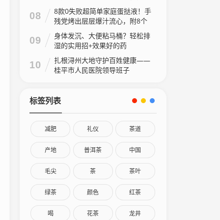
8款0失败超简单家庭蛋挞液！手
08
残党烤出层层爆汁流心，附8个
家庭做法视频
身体发沉、大便粘马桶？轻松排
09
湿的实用招+效果好的药
扎根浔州大地守护百姓健康——
10
桂平市人民医院领导班子
标签列表
减肥
礼仪
茶道
产地
普洱茶
中国
毛尖
茶
茶叶
绿茶
颜色
红茶
喝
花茶
龙井