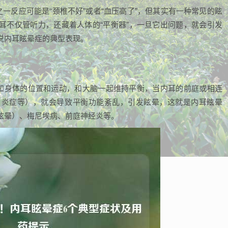
之一反应可能是“颈椎不好”或者“血压高了”，但其实有一种常见的眩
耳不仅管听力，还藏着人体的“平衡器”，一旦它出问题，就会引发
说内耳眩晕症的典型表现。
感知身体的位置和运动，和大脑一起维持平衡，当内耳的前庭或相连
、炎症等），就会导致平衡功能紊乱，引发眩晕，这就是内耳眩晕
眩晕）、梅尼埃病、前庭神经炎等。