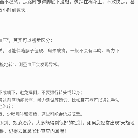
平衡不稳感，走路时觉得脚底下没根，像踩在棉花上，不敢快走，甚
数小时到数天。
血压”，其实可以初步区分：
有关，可能伴随脖子僵硬、肩颈酸痛，一般不会有耳鸣、听力下
天旋地转”，测量血压会发现异常。
下或躺下，避免摔倒，不要强行转头或起身；
通过前庭功能检查、听力测试等确诊，比如耳石症可以通过手法
他治疗；
累、少喝咖啡和酒精，这些可能会诱发眩晕。
识别、规范治疗，大多能得到很好的控制，如果您经常出现“天旋地
颈椎，记得去耳鼻喉科查查内耳哦！