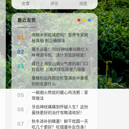
文章
评论
浏览
最近发表
喝糙米粥能减肥吗？营养专家揭
01
秘真相 附正确做法
暖冬必备！30分钟咕嘟出酥烂入
02
味啤酒牛肉，汤汁泡饭舔碗底！
藏在上海宝山烟火气里的家门口
03
好医院 上海大场医院是几级医
院
重楼别后月照空阶雪满衣中重楼
04
的别名是什么
一碗烟火熬就的暖心鸡汤粥｜家
05
常做法
牙齿神经痛痛到怀疑人生？这份
06
最快更好的治疗攻略请收好！
秋冬进补别瞎塞！鲜干桂圆一天
07
吃几个更好？吃错量补反伤身！