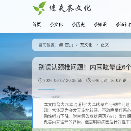
首页
茶文化
茶历史
茶知识
茶道礼
首页
茶文化
正文
当前位置：
别误认颈椎问题！内耳眩晕症6
0评论
2026-06-07 20:35:55
646阅读
本文围绕大众易混淆的“内耳眩晕症与颈椎问题
现：常体现为突发天旋地转感、不敢睁眼伴恶
动性听力下降，附带解答症状用药方向：发作
改善内耳循环的药物，但需明确病因后针对性干