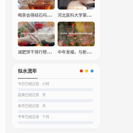
喝茶会得结石吗？科学解读茶叶与结石的关系
河北医科大学第四医院，仁心仁术，守护生命之光
减肥饼干排行榜之一名，瘦身神器还是营销陷阱？
中年发福，与新陈代谢的温柔对抗及解决之道
似水流年
今日已经过去
小时
这周已经过去
天
本月已经过去
天
今年已经过去
个月