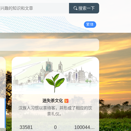
搜索一下
繁体
迷失茶文化
V
汉族人习惯以茶待客，并形成了相应的饮
茶礼仪。
33581
0
10004401