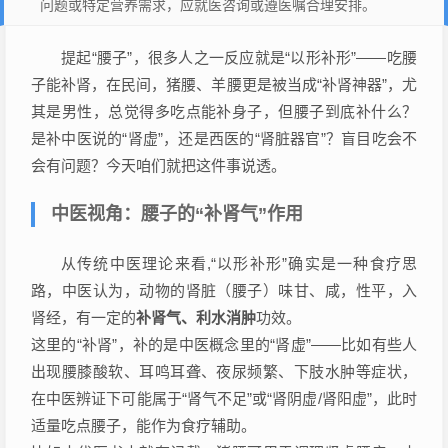
问题或特定营养需求，应就医咨询或遵医嘱合理安排。
提起“腰子”，很多人之一反应就是“以形补形”——吃腰
子能补肾，在民间，猪腰、羊腰更是被当成“补肾神器”，尤
其是男性，总觉得多吃点能补身子，但腰子到底补什么？
是补中医说的“肾虚”，还是西医的“肾脏器官”？盲目吃会不
会有问题？今天咱们就把这件事说透。
中医视角：腰子的“补肾气”作用
从传统中医理论来看,“以形补形”确实是一种食疗思
路，中医认为，动物的肾脏（腰子）味甘、咸，性平，入
肾经，有一定的
补肾气、利水消肿
功效。
这里的“补肾”，补的是中医概念里的“肾虚”——比如有些人
出现腰膝酸软、耳鸣耳聋、夜尿频繁、下肢水肿等症状，
在中医辨证下可能属于“肾气不足”或“肾阴虚/肾阳虚”，此时
适量吃点腰子，能作为食疗辅助。