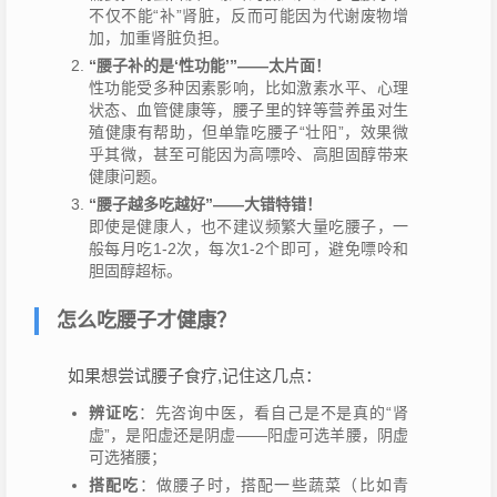
不仅不能“补”肾脏，反而可能因为代谢废物增
加，加重肾脏负担。
“腰子补的是‘性功能’”——太片面！
性功能受多种因素影响，比如激素水平、心理
状态、血管健康等，腰子里的锌等营养虽对生
殖健康有帮助，但单靠吃腰子“壮阳”，效果微
乎其微，甚至可能因为高嘌呤、高胆固醇带来
健康问题。
“腰子越多吃越好”——大错特错！
即使是健康人，也不建议频繁大量吃腰子，一
般每月吃1-2次，每次1-2个即可，避免嘌呤和
胆固醇超标。
怎么吃腰子才健康？
如果想尝试腰子食疗,记住这几点：
辨证吃
：先咨询中医，看自己是不是真的“肾
虚”，是阳虚还是阴虚——阳虚可选羊腰，阴虚
可选猪腰；
搭配吃
：做腰子时，搭配一些蔬菜（比如青