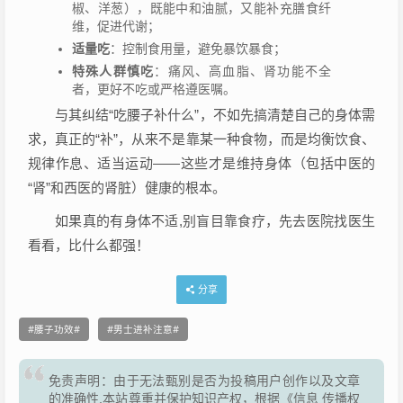
椒、洋葱），既能中和油腻，又能补充膳食纤
维，促进代谢；
适量吃
：控制食用量，避免暴饮暴食；
特殊人群慎吃
：痛风、高血脂、肾功能不全
者，更好不吃或严格遵医嘱。
与其纠结“吃腰子补什么”，不如先搞清楚自己的身体需
求，真正的“补”，从来不是靠某一种食物，而是均衡饮食、
规律作息、适当运动——这些才是维持身体（包括中医的
“肾”和西医的肾脏）健康的根本。
如果真的有身体不适,别盲目靠食疗，先去医院找医生
看看，比什么都强！
分享
腰子功效
男士进补注意
免责声明：由于无法甄别是否为投稿用户创作以及文章
的准确性,本站尊重并保护知识产权，根据《信息 传播权