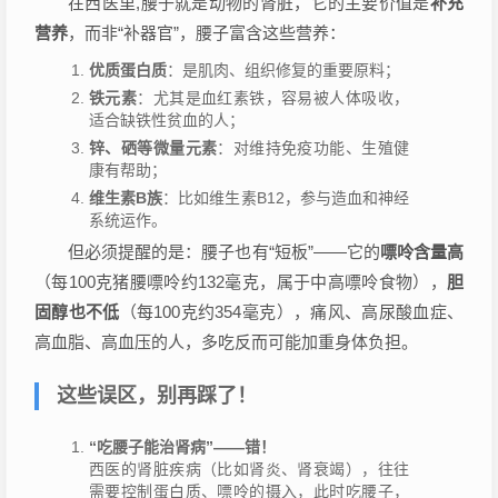
在西医里,腰子就是动物的肾脏，它的主要价值是
补充
营养
，而非“补器官”，腰子富含这些营养：
优质蛋白质
：是肌肉、组织修复的重要原料；
铁元素
：尤其是血红素铁，容易被人体吸收，
适合缺铁性贫血的人；
锌、硒等微量元素
：对维持免疫功能、生殖健
康有帮助；
维生素B族
：比如维生素B12，参与造血和神经
系统运作。
但必须提醒的是：腰子也有“短板”——它的
嘌呤含量高
（每100克猪腰嘌呤约132毫克，属于中高嘌呤食物），
胆
固醇也不低
（每100克约354毫克），痛风、高尿酸血症、
高血脂、高血压的人，多吃反而可能加重身体负担。
这些误区，别再踩了！
“吃腰子能治肾病”——错！
西医的肾脏疾病（比如肾炎、肾衰竭），往往
需要控制蛋白质、嘌呤的摄入，此时吃腰子，