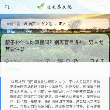
首页
茶文化
正文
当前位置：
腰子补什么你真懂吗？别再盲目进补，男人尤
其要注意
0评论
2026-06-08 09:08:59
390阅读
“以形补形”的民间食补认知深入人心，不少人尤其男性坚信
吃猪羊腰等动物腰子能补人体腰肾、壮阳益精，进而盲目日
常或大量食用，但目前并无明确现代医学依据支撑其直接改
善腰肾功能或性功能的说法，腰子虽含优质蛋白、铁锌等营
养，却也属于高嘌呤、高胆固醇动物内脏，过量摄入易诱发
痛风、增加心血管疾病风险，建议理性看待食补，若有健康