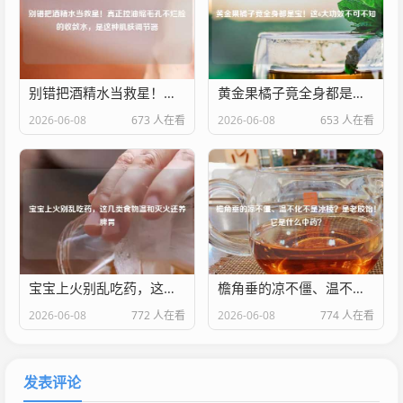
别错把酒精水当救星！真正控油缩毛孔不烂脸的收敛水，是这种肌肤调节器
黄金果橘子竟全身都是宝！这6大功效不可不知
2026-06-08
673 人在看
2026-06-08
653 人在看
宝宝上火别乱吃药，这几类食物温和灭火还养脾胃
檐角垂的凉不僵、温不化不是冰棱？是老胶饴！它是什么中药？
2026-06-08
772 人在看
2026-06-08
774 人在看
发表评论