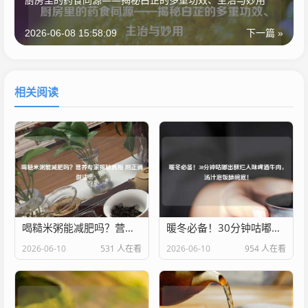
2026-06-08 15:58:09
下一篇 »
相关阅读
喝糙米粥能减肥吗？营养专家揭秘真相 附正确做法
暖冬必备！30分钟咕嘟出酥烂入味啤酒牛肉，汤汁泡饭舔碗底！
2026-06-10
531 人在看
2026-06-10
954 人在看