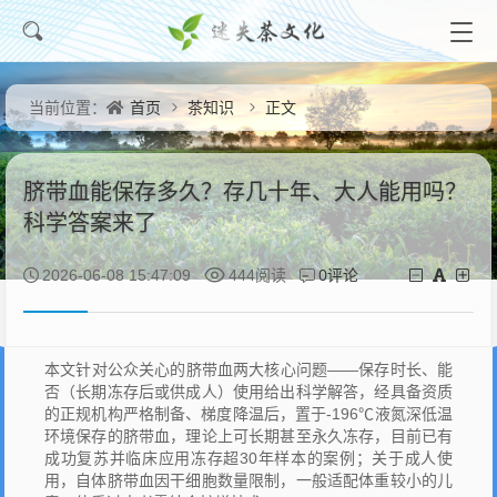
首页
茶知识
正文
当前位置：
脐带血能保存多久？存几十年、大人能用吗？
科学答案来了
0评论
2026-06-08 15:47:09
444阅读
本文针对公众关心的脐带血两大核心问题——保存时长、能
否（长期冻存后或供成人）使用给出科学解答，经具备资质
的正规机构严格制备、梯度降温后，置于-196℃液氮深低温
环境保存的脐带血，理论上可长期甚至永久冻存，目前已有
成功复苏并临床应用冻存超30年样本的案例；关于成人使
用，自体脐带血因干细胞数量限制，一般适配体重较小的儿