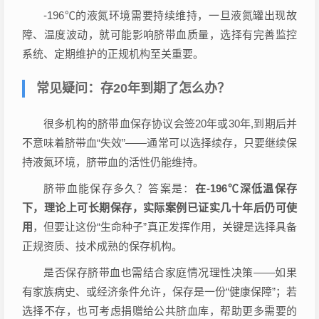
-196℃的液氮环境需要持续维持，一旦液氮罐出现故
障、温度波动，就可能影响脐带血质量，选择有完善监控
系统、定期维护的正规机构至关重要。
常见疑问：存20年到期了怎么办？
很多机构的脐带血保存协议会签20年或30年,到期后并
不意味着脐带血“失效”——通常可以选择续存，只要继续保
持液氮环境，脐带血的活性仍能维持。
脐带血能保存多久？答案是：
在-196℃深低温保存
下，理论上可长期保存，实际案例已证实几十年后仍可使
用
，但要让这份“生命种子”真正发挥作用，关键是选择具备
正规资质、技术成熟的保存机构。
是否保存脐带血也需结合家庭情况理性决策——如果
有家族病史、或经济条件允许，保存是一份“健康保障”；若
选择不存，也可考虑捐赠给公共脐血库，帮助更多需要的