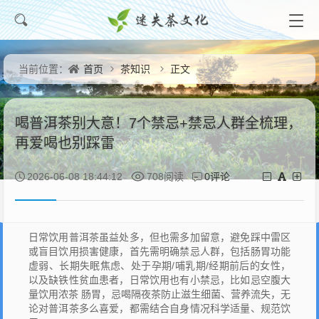
首页
茶知识
正文
当前位置：
喝普洱茶别大意！7个禁忌+禁忌人群全梳理，
再爱喝也别踩雷
0评论
2026-06-08 18:44:12
708阅读
日常饮用普洱茶虽益处多，但也需多加留意，避免踩中雷区
或盲目饮用损害健康，首先需明确禁忌人群，包括肠胃功能
虚弱、长期失眠焦虑、处于孕期/哺乳期/经期前后的女性，
以及缺铁性贫血患者，日常饮用也有小禁忌，比如忌空腹大
量饮用浓茶 肠胃，忌喝隔夜茶防止滋生细菌、营养流失，无
论对普洱茶多么喜爱，都需结合自身情况科学适量、规范饮