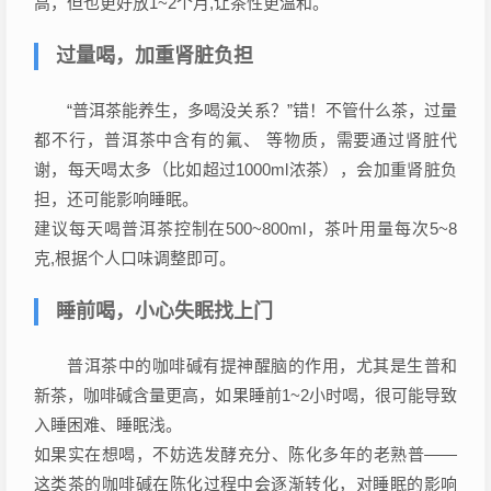
高，但也更好放1~2个月,让茶性更温和。
过量喝，加重肾脏负担
“普洱茶能养生，多喝没关系？”错！不管什么茶，过量
都不行，普洱茶中含有的氟、 等物质，需要通过肾脏代
谢，每天喝太多（比如超过1000ml浓茶），会加重肾脏负
担，还可能影响睡眠。
建议每天喝普洱茶控制在500~800ml，茶叶用量每次5~8
克,根据个人口味调整即可。
睡前喝，小心失眠找上门
普洱茶中的咖啡碱有提神醒脑的作用，尤其是生普和
新茶，咖啡碱含量更高，如果睡前1~2小时喝，很可能导致
入睡困难、睡眠浅。
如果实在想喝，不妨选发酵充分、陈化多年的老熟普——
这类茶的咖啡碱在陈化过程中会逐渐转化，对睡眠的影响