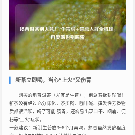
新茶立即喝，当心“上火”又伤胃
刚买的新普洱茶（尤其是生普），别急着拆封就喝！
新茶没有经过充分陈化，茶多酚、咖啡碱、挥发性芳香物
质都很活跃，喝了可能 肠胃，还容易出现口干、咽痛、便
秘等“上火”症状。
一般建议：新制生普放3~6个月再喝，熟普虽然发酵程度