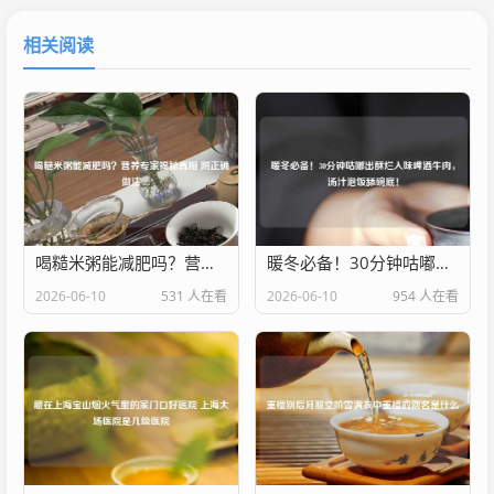
相关阅读
喝糙米粥能减肥吗？营养专家揭秘真相 附正确做法
暖冬必备！30分钟咕嘟出酥烂入味啤酒牛肉，汤汁泡饭舔碗底！
2026-06-10
531 人在看
2026-06-10
954 人在看