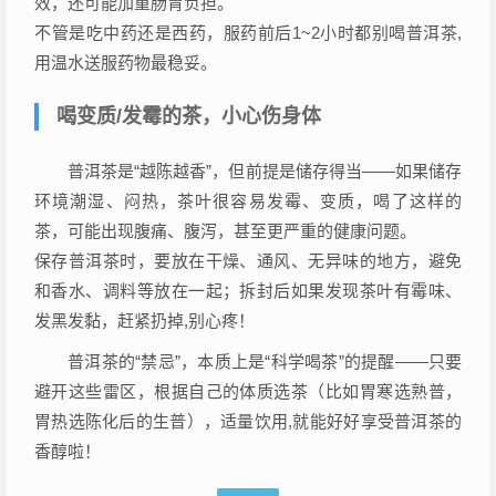
效，还可能加重肠胃负担。
不管是吃中药还是西药，服药前后1~2小时都别喝普洱茶,
用温水送服药物最稳妥。
喝变质/发霉的茶，小心伤身体
普洱茶是“越陈越香”，但前提是储存得当——如果储存
环境潮湿、闷热，茶叶很容易发霉、变质，喝了这样的
茶，可能出现腹痛、腹泻，甚至更严重的健康问题。
保存普洱茶时，要放在干燥、通风、无异味的地方，避免
和香水、调料等放在一起；拆封后如果发现茶叶有霉味、
发黑发黏，赶紧扔掉,别心疼！
普洱茶的“禁忌”，本质上是“科学喝茶”的提醒——只要
避开这些雷区，根据自己的体质选茶（比如胃寒选熟普，
胃热选陈化后的生普），适量饮用,就能好好享受普洱茶的
香醇啦！