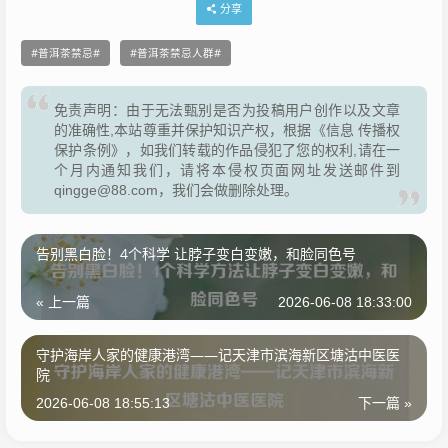
分享
普洱茶禁忌
普洱茶禁忌人群
免责声明：由于无法甄别是否为投稿用户创作以及文章
的准确性,本站尊重并保护知识产权，根据《信息 传播权
保护条例》，如我们转载的作品侵犯了您的权利,请在一
个月内通知我们，请将本侵权页面网址发送邮件到
qingge@88.com，我们会做删除处理。
告别黑白脸！4个科学 让脖子变白变嫩，和脸同色号
« 上一篇
2026-06-08 18:33:00
守护海岸人家的健康港湾——记天津市滨海新区塘沽中医医
院
2026-06-08 18:55:13
下一篇 »