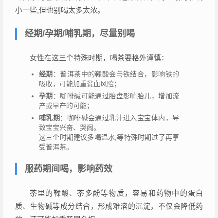
小一些,但也别喝太多太浓。
经期/孕期/哺乳期，尽量别喝
女性在这三个特殊时期，喝茶要格外谨慎：
经期
：普洱茶中的鞣酸会与铁结合，影响铁的
吸收，可能加重贫血风险；
孕期
：咖啡碱可能通过胎盘影响胎儿，增加流
产或早产的可能；
哺乳期
：咖啡碱会通过乳汁进入宝宝体内，导
致宝宝兴奋、哭闹。
这三个时期建议多喝温水,等特殊时期过了再享
受普洱茶。
服药期间喝，影响药效
茶里的鞣酸、茶多酚等物质，容易和药物中的蛋白
质、生物碱等成分结合，形成难溶的沉淀，不仅会降低药