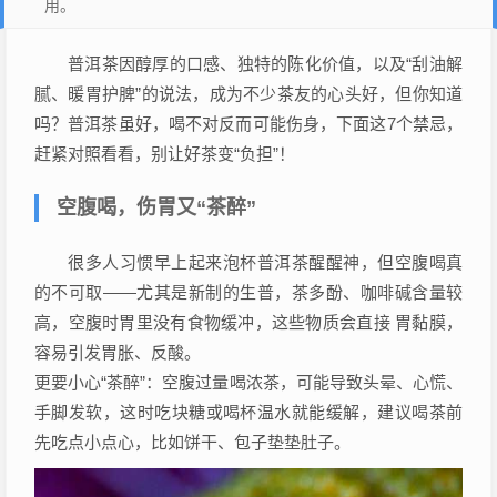
用。
普洱茶因醇厚的口感、独特的陈化价值，以及“刮油解
腻、暖胃护脾”的说法，成为不少茶友的心头好，但你知道
吗？普洱茶虽好，喝不对反而可能伤身，下面这7个禁忌，
赶紧对照看看，别让好茶变“负担”！
空腹喝，伤胃又“茶醉”
很多人习惯早上起来泡杯普洱茶醒醒神，但空腹喝真
的不可取——尤其是新制的生普，茶多酚、咖啡碱含量较
高，空腹时胃里没有食物缓冲，这些物质会直接 胃黏膜，
容易引发胃胀、反酸。
更要小心“茶醉”：空腹过量喝浓茶，可能导致头晕、心慌、
手脚发软，这时吃块糖或喝杯温水就能缓解，建议喝茶前
先吃点小点心，比如饼干、包子垫垫肚子。