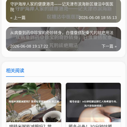
守护海岸人家的健康港湾——记天津市滨海新区塘沽中医医
院
« 上一篇
2026-06-08 18:55:13
从病蚕到药中珍宝的奇妙转身，白僵蚕搭配秦艽的祛疤用法
2026-06-08 19:17:22
下一篇 »
相关阅读
喝糙米粥能减肥吗？营养专家揭秘真相 附正确做法
暖冬必备！30分钟咕嘟出酥烂入味啤酒牛肉，汤汁泡饭舔碗底！