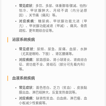
常见症状
：多饮、多尿、体重骤增/骤减、怕热/
怕冷、甲状腺肿大、月经不调（内分泌原
因）、关节痛（痛风）等。
对应疾病
：糖尿病、甲状腺功能亢进（甲
亢）、甲状腺功能减退（甲减）、痛风、骨质
疏松、更年期综合征等。
泌尿系统疾病
常见症状
：尿频、尿急、尿痛、血尿、水肿
（尤其是眼睑、下肢）、肾区腰痛等。
对应疾病
：尿路感染、肾小球肾炎、肾病综合
征、肾功能不全、肾结石（部分可先看内科）
等。
血液系统疾病
常见症状
：面色苍白、乏力（贫血）、皮肤黏
膜出血、淋巴结肿大、反复发热查因等。
对应疾病
：缺铁性贫血、白血病、淋巴瘤、血
小板减少性紫癜等。