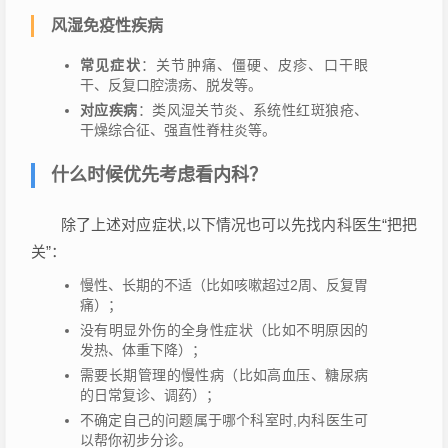
风湿免疫性疾病
常见症状
：关节肿痛、僵硬、皮疹、口干眼
干、反复口腔溃疡、脱发等。
对应疾病
：类风湿关节炎、系统性红斑狼疮、
干燥综合征、强直性脊柱炎等。
什么时候优先考虑看内科？
除了上述对应症状,以下情况也可以先找内科医生“把把
关”：
慢性、长期的不适（比如咳嗽超过2周、反复胃
痛）；
没有明显外伤的全身性症状（比如不明原因的
发热、体重下降）；
需要长期管理的慢性病（比如高血压、糖尿病
的日常复诊、调药）；
不确定自己的问题属于哪个科室时,内科医生可
以帮你初步分诊。