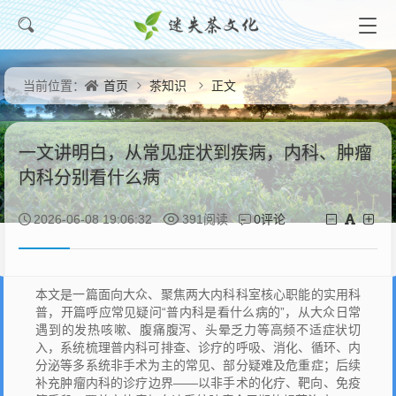
首页
茶知识
正文
当前位置：
一文讲明白，从常见症状到疾病，内科、肿瘤
内科分别看什么病
0评论
2026-06-08 19:06:32
391阅读
本文是一篇面向大众、聚焦两大内科科室核心职能的实用科
普，开篇呼应常见疑问“普内科是看什么病的”，从大众日常
遇到的发热咳嗽、腹痛腹泻、头晕乏力等高频不适症状切
入，系统梳理普内科可排查、诊疗的呼吸、消化、循环、内
分泌等多系统非手术为主的常见、部分疑难及危重症；后续
补充肿瘤内科的诊疗边界——以非手术的化疗、靶向、免疫