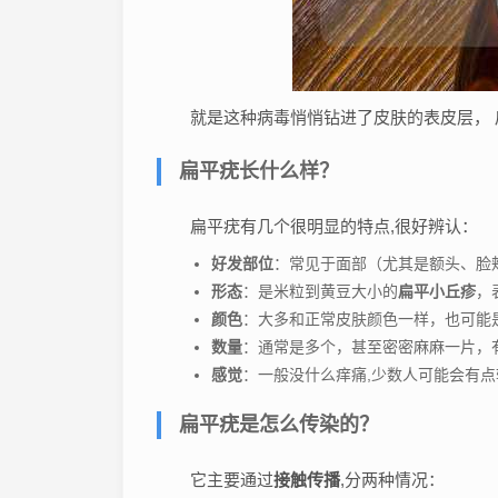
就是这种病毒悄悄钻进了皮肤的表皮层， 
扁平疣长什么样？
扁平疣有几个很明显的特点,很好辨认：
好发部位
：常见于面部（尤其是额头、脸
形态
：是米粒到黄豆大小的
扁平小丘疹
，
颜色
：大多和正常皮肤颜色一样，也可能
数量
：通常是多个，甚至密密麻麻一片，
感觉
：一般没什么痒痛,少数人可能会有点
扁平疣是怎么传染的？
它主要通过
接触传播
,分两种情况：