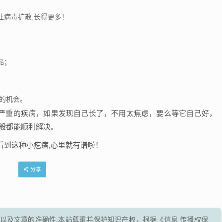
让病毒扩散,长得更多！
品；
的机会。
严重的疾病，如果发现自己长了，不用太焦虑，要么等它自己好，
般都能顺利解决。
看到这种小疙瘩,心里就有谱啦！
分享
以及文章的准确性,本站尊重并保护知识产权，根据《信息 传播权保