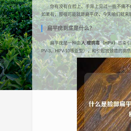
你有没有在脸上、手背上见过一些不痛不
如果有，那很可能就是扁平疣，今天咱们就来
扁平疣到底是什么？
扁平疣是一种由
人 瘤病毒（HPV）
感染引
PV-3、HPV-10等亚型），和引起宫颈癌的