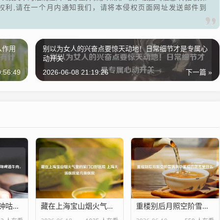
权利,请在一个月内通知我们，请将本侵权页面网址发送邮件到
么作用
别以为女人的兴奋点要惊天动地！日常细节才是专属心
动开关
:56:49
2026-06-08 21:19:26
下一篇 »
暖冬必备！30分钟咕嘟出酥烂入味啤酒牛肉，汤汁泡饭舔碗底！
藏在上海宝山烟火气里的家门口好医院 上海大场医院是几级医院
重楼别后月照空阶雪满衣中重楼的别名是什么