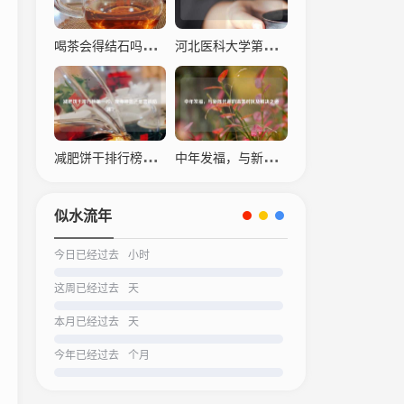
喝茶会得结石吗？科学解读茶叶与结石的关系
河北医科大学第四医院，仁心仁术，守护生命之光
减肥饼干排行榜之一名，瘦身神器还是营销陷阱？
中年发福，与新陈代谢的温柔对抗及解决之道
似水流年
今日已经过去
小时
这周已经过去
天
本月已经过去
天
今年已经过去
个月