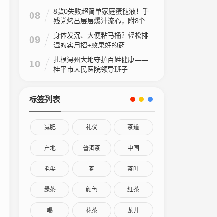
8款0失败超简单家庭蛋挞液！手
08
残党烤出层层爆汁流心，附8个
家庭做法视频
身体发沉、大便粘马桶？轻松排
09
湿的实用招+效果好的药
扎根浔州大地守护百姓健康——
10
桂平市人民医院领导班子
标签列表
减肥
礼仪
茶道
产地
普洱茶
中国
毛尖
茶
茶叶
绿茶
颜色
红茶
喝
花茶
龙井