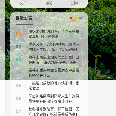
文章
评论
浏览
最近发表
喝糙米粥能减肥吗？营养专家揭
01
秘真相 附正确做法
暖冬必备！30分钟咕嘟出酥烂入
02
味啤酒牛肉，汤汁泡饭舔碗底！
藏在上海宝山烟火气里的家门口
03
好医院 上海大场医院是几级医
院
重楼别后月照空阶雪满衣中重楼
04
的别名是什么
一碗烟火熬就的暖心鸡汤粥｜家
05
常做法
牙齿神经痛痛到怀疑人生？这份
06
最快更好的治疗攻略请收好！
秋冬进补别瞎塞！鲜干桂圆一天
07
吃几个更好？吃错量补反伤身！