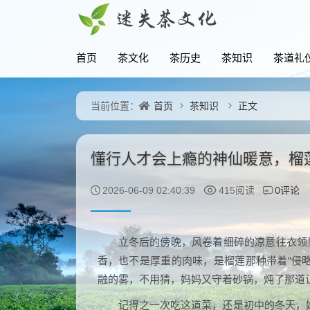
首页
茶文化
茶历史
茶知识
茶道礼
首页
茶知识
正文
当前位置：
懂行人才会上瘾的神仙暖意，榴
0评论
2026-06-09 02:40:39
415阅读
立冬后的傍晚，风卷着细碎的凉意往衣领
香，也不是厚重的肉味，是榴莲那种带着“侵
融的雾，不用猜，妈妈又守着砂锅，炖了那道让
记得之一次吃这道菜，还是初中的冬天，