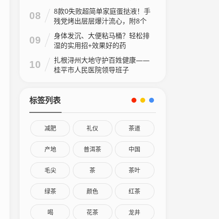
8款0失败超简单家庭蛋挞液！手
08
残党烤出层层爆汁流心，附8个
家庭做法视频
身体发沉、大便粘马桶？轻松排
09
湿的实用招+效果好的药
扎根浔州大地守护百姓健康——
10
桂平市人民医院领导班子
标签列表
减肥
礼仪
茶道
产地
普洱茶
中国
毛尖
茶
茶叶
绿茶
颜色
红茶
喝
花茶
龙井