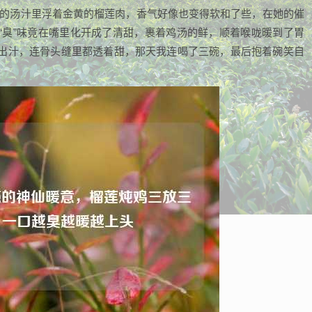
色的汤汁里浮着金黄的榴莲肉，香气好像也变得软和了些，在她的催
“臭”味竟在嘴里化开成了清甜，裹着鸡汤的鲜，顺着喉咙暖到了胃
出汁，连骨头缝里都透着甜，那天我连喝了三碗，最后抱着碗笑自