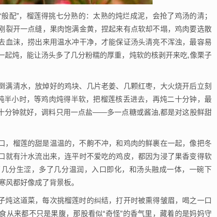
“般配”，榴莲得挑七分熟的：太熟的炖烂成泥，会抢了鸡汤的清；
刚裂开一点缝，果肉饱满金黄，捏起来有点软却不塌，鸡肉要选散
去血沫，捞出来用温水冲干净，才能保证汤头清亮不浑浊，最容易
一起炖，能让汤头多了几分粉糯的厚重，炖软的核剥开来吃,像栗子
倒满清水，放焯好的鸡块、几片老姜、几颗红枣，大火烧开后立刻
慢炖半小时，等鸡肉炖得半软，把榴莲核丢进去，再炖二十分钟，最
十分钟就好，调料只用一点盐——多一点糖或酱油,都是对这股鲜甜
口，榴莲的甜是温温的，不齁不冲，和鸡肉的鲜裹在一起，像把冬
口就有汁水流出来，连平时不爱吃的鸡皮，都因为浸了果香变得软
了几分生涩，多了几分温润，入口即化，和汤头融成一体，一碗下
的寒风都好像成了背景板。
子炖这道菜，每次挑榴莲时的纠结，打开时被熏得皱眉，喝之一口
食从来都不只是果腹，那股看似“奇怪”的香气里，藏着的是妈妈守