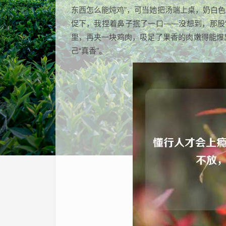
东西怎么能炖鸡”，可当她把汤端上桌，奶白
促下，我捏着鼻子抿了一口——没想到，那股
里，再夹一块鸡肉，吸足了果香的肉嫩得能爆
己“真香”。