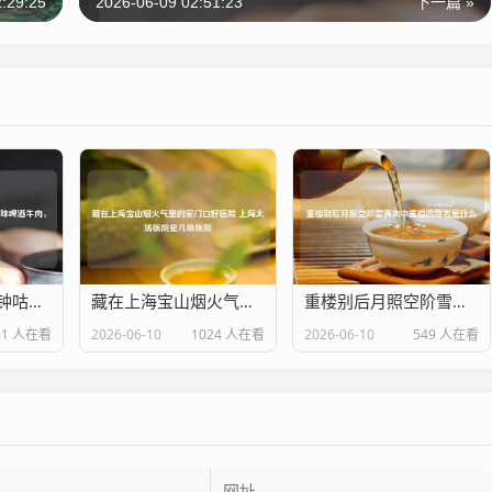
:29:25
2026-06-09 02:51:23
下一篇 »
暖冬必备！30分钟咕嘟出酥烂入味啤酒牛肉，汤汁泡饭舔碗底！
藏在上海宝山烟火气里的家门口好医院 上海大场医院是几级医院
重楼别后月照空阶雪满衣中重楼的别名是什么
61 人在看
2026-06-10
1024 人在看
2026-06-10
549 人在看