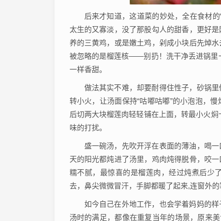
后来才知道，这道菜的妙处，全在食材的
太生的又寡淡，没了那股勾人的甜香，更好是
养的三黄鸡，或是嫩土鸡，剁成小块后先焯水
被忽略的是榴莲核——别扔！洗干净丢进锅里
一样香甜。
做法其实不难，却要耐得住性子，砂锅里
转小火，让汤面保持“咕嘟咕嘟”的小泡泡，
后切两大块榴莲肉轻轻铺在上面，转最小火焖
味的打扰。
盛一碗汤，先吹开浮在表面的薄油，喝一
天的阳光都炖进了汤里，鸡肉炖得脱骨，咬一
糯不腻，最惊喜的是榴莲肉，经过炖煮后少
去，鼻尖微微冒汗，手脚都暖了起来,连窗外
如今自己在外地工作，也会学着妈妈的样
汤时的满足，都像在重复当年的场景，原来美