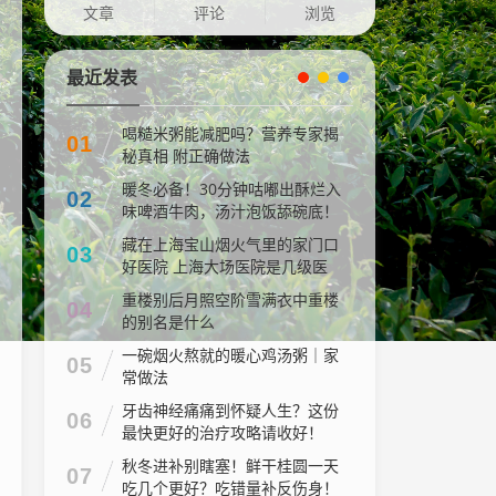
文章
评论
浏览
最近发表
喝糙米粥能减肥吗？营养专家揭
01
秘真相 附正确做法
暖冬必备！30分钟咕嘟出酥烂入
02
味啤酒牛肉，汤汁泡饭舔碗底！
藏在上海宝山烟火气里的家门口
03
好医院 上海大场医院是几级医
院
重楼别后月照空阶雪满衣中重楼
04
的别名是什么
一碗烟火熬就的暖心鸡汤粥｜家
05
常做法
牙齿神经痛痛到怀疑人生？这份
06
最快更好的治疗攻略请收好！
秋冬进补别瞎塞！鲜干桂圆一天
07
吃几个更好？吃错量补反伤身！