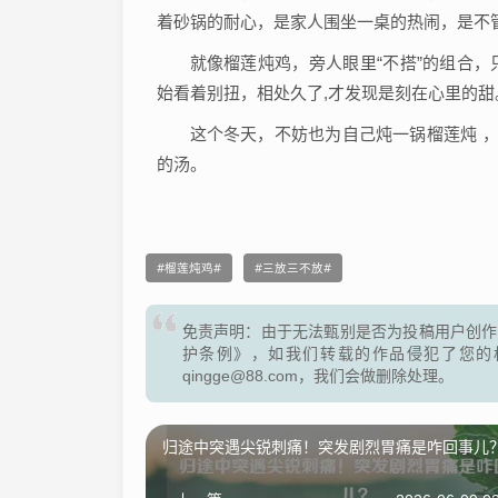
着砂锅的耐心，是家人围坐一桌的热闹，是不
就像榴莲炖鸡，旁人眼里“不搭”的组合
始看着别扭，相处久了,才发现是刻在心里的甜
这个冬天，不妨也为自己炖一锅榴莲炖 ，
的汤。
榴莲炖鸡
三放三不放
免责声明：由于无法甄别是否为投稿用户创作
护条例》，如我们转载的作品侵犯了您的
qingge@88.com，我们会做删除处理。
归途中突遇尖锐刺痛！突发剧烈胃痛是咋回事儿