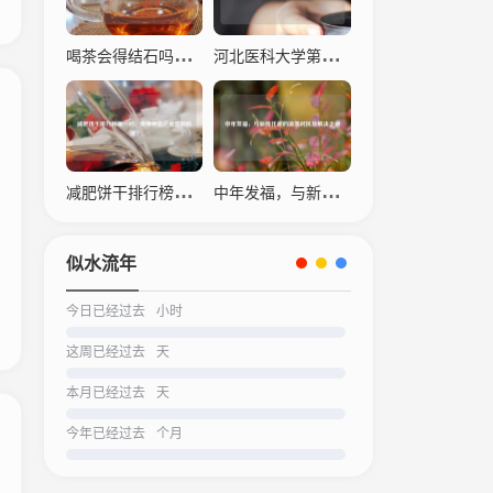
喝茶会得结石吗？科学解读茶叶与结石的关系
河北医科大学第四医院，仁心仁术，守护生命之光
减肥饼干排行榜之一名，瘦身神器还是营销陷阱？
中年发福，与新陈代谢的温柔对抗及解决之道
似水流年
今日已经过去
小时
这周已经过去
天
本月已经过去
天
今年已经过去
个月