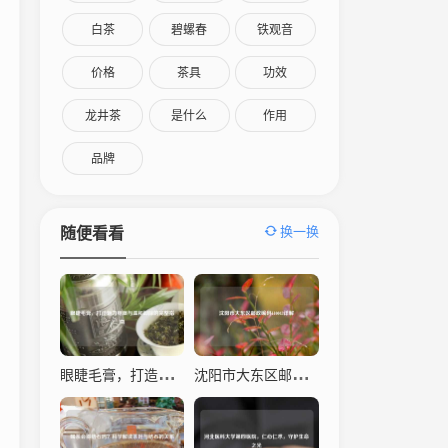
白茶
碧螺春
铁观音
价格
茶具
功效
龙井茶
是什么
作用
品牌
换一换
随便看看
眼睫毛膏，打造魅力电眼与温和卸除的完整指南
沈阳市大东区邮政编码110043详解