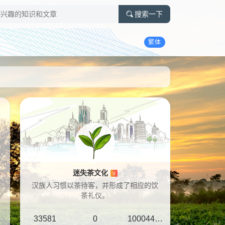
搜索一下
繁体
迷失茶文化
V
汉族人习惯以茶待客，并形成了相应的饮
茶礼仪。
33581
0
10004401