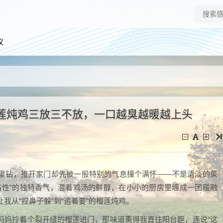
仪
莲炖鸡三放三不放，一口越臭越暖越上头
里钻，推开家门却先被一股特别的气息撞个满怀——不是清淡的菜
略性”的独特香气，混着鸡汤的鲜醇，在小小的厨房里缠成一团暖融
我从“捏鼻子躲”到“追着要”的榴莲炖鸡。
妈妈拎着个裂开缝的榴莲进门，那味道熏得我直往阳台跑，连说“这