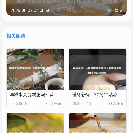
2026-06-09 04:08:56
下一篇 »
相关阅读
喝糙米粥能减肥吗？营养专家揭秘真相 附正确做法
暖冬必备！30分钟咕嘟出酥烂入味啤酒牛肉，汤汁泡饭舔碗底！
2026-06-10
535 人在看
2026-06-10
959 人在看