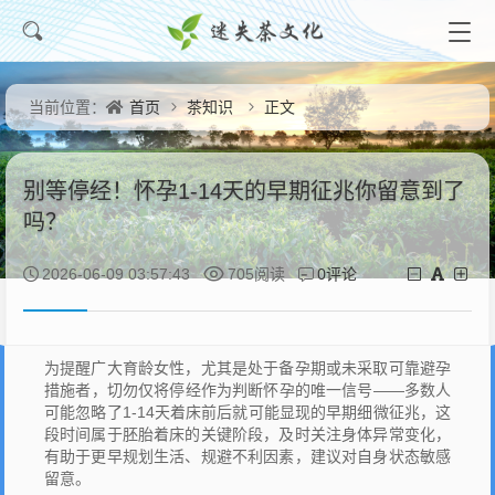
首页
茶知识
正文
当前位置：
别等停经！怀孕1-14天的早期征兆你留意到了
吗？
0评论
2026-06-09 03:57:43
705阅读
为提醒广大育龄女性，尤其是处于备孕期或未采取可靠避孕
措施者，切勿仅将停经作为判断怀孕的唯一信号——多数人
可能忽略了1-14天着床前后就可能显现的早期细微征兆，这
段时间属于胚胎着床的关键阶段，及时关注身体异常变化，
有助于更早规划生活、规避不利因素，建议对自身状态敏感
留意。