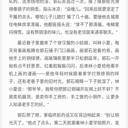
轧的、流水线喷的漆，郭石去逛过一次，摸了摸那些光滑
得像镜子的铜壶，指尖冰凉：“没魂儿。”回来后就更坚定了
不搬的念头，哪怕儿子儿媳打 催了几十遍，要接他去城里
住电梯房享清福，他都摇摇头说：“享不了那清福，电梯里
闷得慌，没有熬铜漆的味儿，也没有老邻居来递茶聊天。”
最近巷子里搬来了个穿汉服的小姑娘，叫林小夏，每
天背着画板蹲在郭石铺子门口画画，画郭石驼着的背，画
他手上的铜绿锈，画玻璃柜里那半只松鹤延年，郭石一开
始有点不好意思，红着脸躲躲闪闪，后来林小夏给他看手
机上画的漫画——是他年轻时候跟着爹学打铁修铜的样
子，还有老巷子里的旧时光，郭石眼睛一下子就湿了，林
小夏说：“郭爷爷，我帮你把郭记铜铺开在网上好不好？不
是卖机器货，是卖你手工修的、手工做的小铜件，让更多
人知道老手艺的好。”
郭石想了想，爹临终前的话又在耳边响起来：“别让铜
光灭了。”他点了点头，第二天就跟着林小夏学拍照片、发