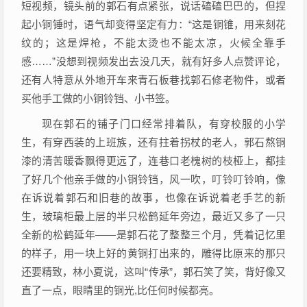
短视频，镜头前的郭石有点紧张，说话磕磕巴巴的，但捏
起小铜锤时，语气却变得坚定有力：“这是铜锥，用来刻花
纹的；这是焊枪，不能太烫也不能太凉，火候全靠手
感……”没想到视频发出去没几天，就有好多人点赞评论，
还有人特意从外地开车来青石板巷找郭石修老物件，或者
买他手工做的小铜铃铛、小书签。
现在郭石的铺子门口经常排着队，有穿校服的小学
生，有穿西装的上班族，还有拄着拐杖的老人，郭石熬铜
漆的清苦暖香飘得更远了，连巷口老槐树的枝桠上，都挂
了好几个他亲手做的小铜铃铛，风一吹，叮铃叮铃响，像
在诉说着郭石和旧巷的故事，也像在诉说着老手艺的新
生，玻璃柜最上层的半只松鹤延年旁边，最近又多了一只
全新的松鹤延年——是郭石花了整整三个月，凭着记忆里
的样子，用一块上好的黄铜打出来的，雕得比原来的那只
还要精致，林小夏说，这叫“传承”，郭石笑了笑，背好像又
直了一点，眼睛里的铜光,比任何时候都亮。