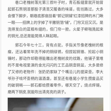
巷口老槐树落光第三茬叶子时，青石板缝里就开始冒
起郭石熬铜漆那股子清苦又暖香的味道，街坊路过，大多
会慢下脚步，朝巷底那扇挂着“郭记铜铺”红漆招牌的木门瞅
一眼——招牌上的字掉了半撇铜箔“铺”，门帘又旧又沉，是
洗得发白的蓝粗布缝的，但门帘一掀，火星子噼啪溅起来
的铜光,总还是能晃得人眯起眼。
郭石今年七十三，背有点驼，手指关节像老槐树的根
瘤，还沾着常年洗不掉的铜绿锈，但捏起铜锥、抡起小铜
锤时，那动作却稳得能雕出老槐树皮的纹路，他铺子里堆
的不是电视里演的金光闪闪的工艺品铜壶铜盆，大多是修
了又修的老物件：张奶奶家缺了个嘴沿儿的提梁壶，李大
爷孙子啃坏壶柄的温酒盏，甚至还有巷尾小学生攒废品买
的破铜哨——郭石都给攒着零件，哪天空了，烧点焊锡，
磨两下铜皮,就能吹出清亮亮的调子。