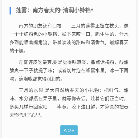
莲雾：南方春天的“清润小铃铛”
南方的朋友还有口福——三月的莲雾正挂在枝头，像
一个个红粉色的小铃铛，摘下来咬一口，脆生生的，汁水
多到能顺着嘴角流，带着淡淡的甜味和清香气，最解春天
的干燥。
莲雾连皮吃最爽,要是觉得味道淡，撒点话梅粉，酸甜
脆爽一下子就提了味；或者切片泡在蜂蜜水里，冰一下再
喝，连喉咙都觉得润润的。
三月的水果,是大自然给春天的小礼物：把鲜气、甜
味、水分都攒在果子里，就等你去尝，趁着它们正当时，
多买几样带回家吧——毕竟，咬下这口鲜，才算真的把春
天“吃”进了心里。
分享