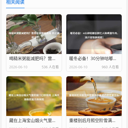
相关阅读
喝糙米粥能减肥吗？营养专家揭秘真相 附正确做法
暖冬必备！30分钟咕嘟出酥烂入味啤酒牛肉，汤汁泡饭舔碗底！
2026-06-10
536 人在看
2026-06-10
960 人在看
藏在上海宝山烟火气里的家门口好医院 上海大场医院是几级医院
重楼别后月照空阶雪满衣中重楼的别名是什么