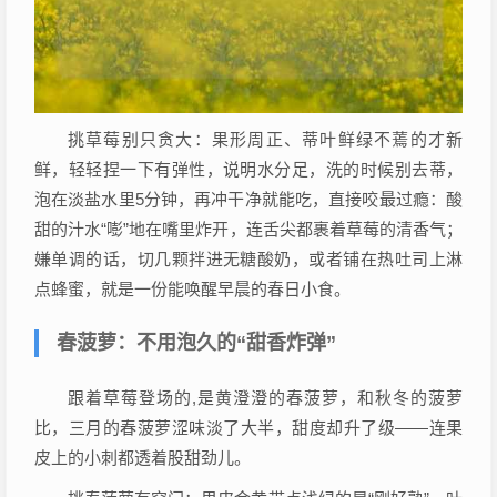
挑草莓别只贪大：果形周正、蒂叶鲜绿不蔫的才新
鲜，轻轻捏一下有弹性，说明水分足，洗的时候别去蒂，
泡在淡盐水里5分钟，再冲干净就能吃，直接咬最过瘾：酸
甜的汁水“嘭”地在嘴里炸开，连舌尖都裹着草莓的清香气；
嫌单调的话，切几颗拌进无糖酸奶，或者铺在热吐司上淋
点蜂蜜，就是一份能唤醒早晨的春日小食。
春菠萝：不用泡久的“甜香炸弹”
跟着草莓登场的,是黄澄澄的春菠萝，和秋冬的菠萝
比，三月的春菠萝涩味淡了大半，甜度却升了级——连果
皮上的小刺都透着股甜劲儿。