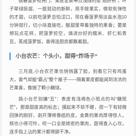
挑春菠萝有窍门：果皮金黄带点浅绿的是“刚好熟”，叶
子翠绿挺拔、一拔就动的新鲜，用手按果实，微软有弹性
的才甜，以前吃菠萝总怕涩口，现在春菠萝用淡盐水泡10
分钟就行，切小块直接吃，酸甜里带着独特的果香；要是
想玩点花样，把菠萝挖空，填进炒好的糯米、虾仁和青
豆，蒸成菠萝饭，香得连厨房都飘着甜。
小台农芒：个头小，甜得“炸场子”
三月底,小台农芒果也悄悄露了脸，别看它只有鸡蛋
大，香气却能“霸占”整个屋子——隔着果皮都能闻到浓浓的
芒果香，像揣了颗小糖球。
挑小台芒别嫌“丑”：表皮有浅褐色小斑点的叫“糖斑
芒”，那是甜度高的标志；摸起来不软不硬，捏一下有轻微
回弹的刚好，剥开薄得像纸的皮，金黄的果肉厚得惊人，
核也小得可怜，咬一口全是绵密的果肉，甜得直入心坎，
连手指上沾的果汁都得舔干净。