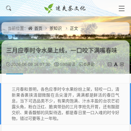
首页
茶知识
正文
当前位置：
三月应季时令水果上线，一口咬下满嘴春味
0评论
2026-06-09 16:07:30
580阅读
三月春和景明，各色应季时令水果纷纷上架，轻咬一口，清
新果香裹挟清甜微酸在舌尖漫开，满满都是鲜活的春日气
息，当下可选品类不少，有果肉饱满、汁水丰盈的台农芒初
露头角，粉白泛红、脆爽带劲的三月李抢先开胃，还有酸甜
交织、果香馥郁的凤梨待选，都是春日里一口入魂的时令好
物，错过可要等上一年啦。