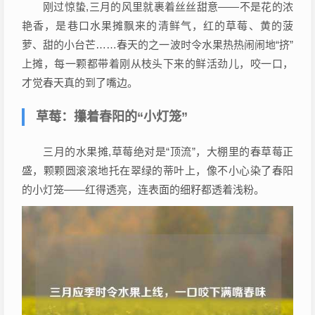
刚过惊蛰,三月的风里就裹着丝丝甜意——不是花的浓
艳香，是巷口水果摊飘来的清鲜气，红的草莓、黄的菠
萝、甜的小台芒……春天的之一波时令水果热热闹闹地“挤”
上摊，每一颗都带着刚从枝头下来的鲜活劲儿，咬一口，
才觉春天真的到了嘴边。
草莓：攥着春阳的“小灯笼”
三月的水果摊,草莓绝对是“顶流”，大棚里的春草莓正
盛，颗颗圆滚滚地托在翠绿的蒂叶上，像不小心染了春阳
的小灯笼——红得透亮，连表面的细籽都透着浅粉。