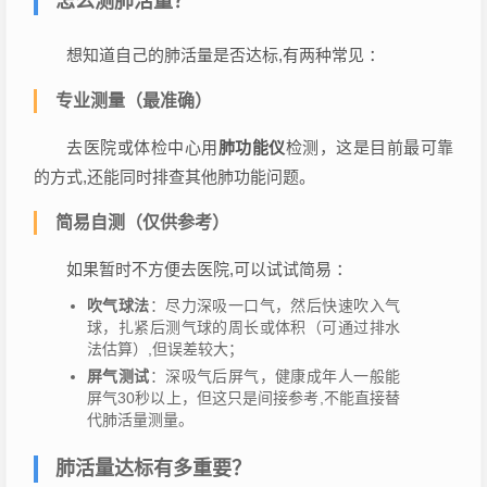
怎么测肺活量？
想知道自己的肺活量是否达标,有两种常见 ：
专业测量（最准确）
去医院或体检中心用
肺功能仪
检测，这是目前最可靠
的方式,还能同时排查其他肺功能问题。
简易自测（仅供参考）
如果暂时不方便去医院,可以试试简易 ：
吹气球法
：尽力深吸一口气，然后快速吹入气
球，扎紧后测气球的周长或体积（可通过排水
法估算）,但误差较大；
屏气测试
：深吸气后屏气，健康成年人一般能
屏气30秒以上，但这只是间接参考,不能直接替
代肺活量测量。
肺活量达标有多重要？