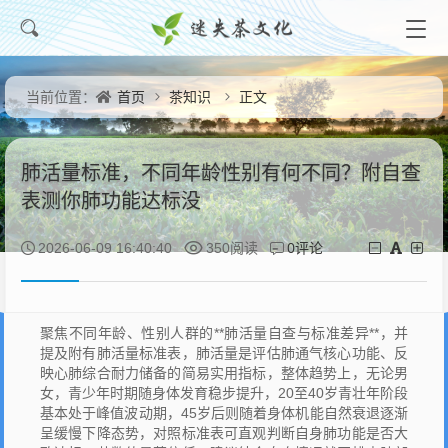
首页
茶知识
正文
当前位置：
肺活量标准，不同年龄性别有何不同？附自查
表测你肺功能达标没
0评论
2026-06-09 16:40:40
350阅读
聚焦不同年龄、性别人群的**肺活量自查与标准差异**，并
提及附有肺活量标准表，肺活量是评估肺通气核心功能、反
映心肺综合耐力储备的简易实用指标，整体趋势上，无论男
女，青少年时期随身体发育稳步提升，20至40岁青壮年阶段
基本处于峰值波动期，45岁后则随着身体机能自然衰退逐渐
呈缓慢下降态势，对照标准表可直观判断自身肺功能是否大