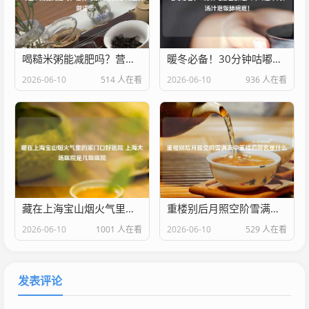
喝糙米粥能减肥吗？营养专家揭秘真相 附正确做法
暖冬必备！30分钟咕嘟出酥烂入味啤酒牛肉，汤汁泡饭舔碗底！
2026-06-10
514 人在看
2026-06-10
936 人在看
藏在上海宝山烟火气里的家门口好医院 上海大场医院是几级医院
重楼别后月照空阶雪满衣中重楼的别名是什么
2026-06-10
1001 人在看
2026-06-10
529 人在看
发表评论