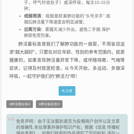
子，呼气时收肚子）或深呼吸，每次10-15分
钟；
戒烟限酒
：吸烟是损害肺功能的“头号杀手”,戒
烟后肺活量下降速度会明显减慢；
远离污染
：雾霾天减少外出，避免二手烟,保护
肺部免受伤害。
肺活量标准是我们了解肺功能的一扇窗，不用盲目追
求“越大越好”，只要在对应年龄、性别的参考范围内，就是
健康的，如果发现肺活量异常下降，或伴随咳嗽、气喘等
症状，记得及时就医检查，从今天开始，多运动、多做深
呼吸，一起守护我们的“肺活力”吧！
分享
肺活量标准
肺功能自查
免责声明：由于无法甄别是否为投稿用户创作以及文章
的准确性,本站尊重并保护知识产权，根据《信息 传播权
保护条例》，如我们转载的作品侵犯了您的权利,请在一