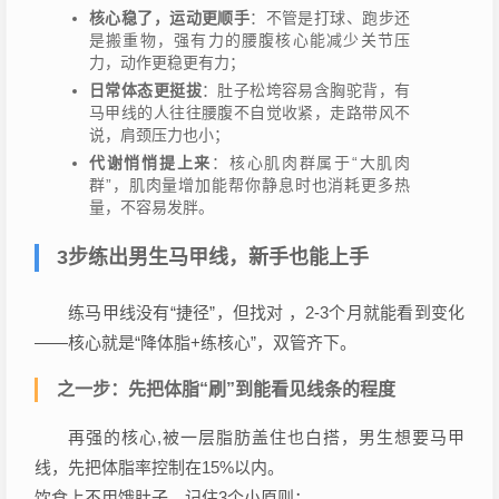
核心稳了，运动更顺手
：不管是打球、跑步还
是搬重物，强有力的腰腹核心能减少关节压
力，动作更稳更有力；
日常体态更挺拔
：肚子松垮容易含胸驼背，有
马甲线的人往往腰腹不自觉收紧，走路带风不
说，肩颈压力也小；
代谢悄悄提上来
：核心肌肉群属于“大肌肉
群”，肌肉量增加能帮你静息时也消耗更多热
量，不容易发胖。
3步练出男生马甲线，新手也能上手
练马甲线没有“捷径”，但找对 ，2-3个月就能看到变化
——核心就是“降体脂+练核心”，双管齐下。
之一步：先把体脂“刷”到能看见线条的程度
再强的核心,被一层脂肪盖住也白搭，男生想要马甲
线，先把体脂率控制在15%以内。
饮食上不用饿肚子，记住3个小原则：