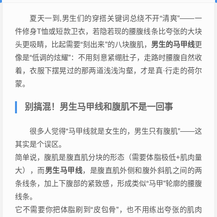
夏天一到,男生们的穿搭关键词总绕不开“清爽”——一
件修身T恤或短款卫衣，若隐若现的腰腹线条比夸张的大块
头更吸睛，比起需要“刻出来”的八块腹肌，
男生的马甲线
更
像是“低调的炫耀”：不用刻意紧绷肚子，走路时腰腹自然收
着，衣服下摆晃过的那两道浅浅沟壑，才是真·行走的荷尔
蒙。
别搞混！男生马甲线和腹肌不是一回事
很多人觉得“马甲线就是女生的，男生只有腹肌”——这
其实是个误区。
简单说，腹肌是腹直肌分块的形态（需要体脂极低+肌肉量
大），而
男生马甲线
，是腹直肌外侧和腹外斜肌之间的两
条线条，加上下腹部的紧致感，形成类似“马甲”轮廓的腰腹
线条。
它不需要你把体脂刷到“皮包骨”，也不用练出夸张的肌肉