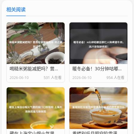
相关阅读
喝糙米粥能减肥吗？营养专家揭秘真相 附正确做法
暖冬必备！30分钟咕嘟出酥烂入味啤酒牛肉，汤汁泡饭舔碗底！
2026-06-10
531 人在看
2026-06-10
954 人在看
藏在上海宝山烟火气里的家门口好医院 上海大场医院是几级医院
重楼别后月照空阶雪满衣中重楼的别名是什么