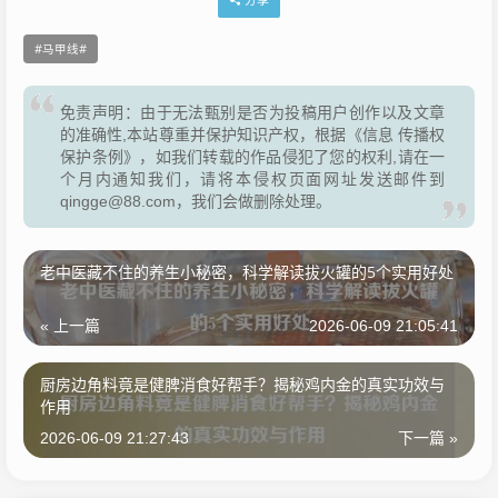
分享
马甲线
免责声明：由于无法甄别是否为投稿用户创作以及文章
的准确性,本站尊重并保护知识产权，根据《信息 传播权
保护条例》，如我们转载的作品侵犯了您的权利,请在一
个月内通知我们，请将本侵权页面网址发送邮件到
qingge@88.com，我们会做删除处理。
老中医藏不住的养生小秘密，科学解读拔火罐的5个实用好处
« 上一篇
2026-06-09 21:05:41
厨房边角料竟是健脾消食好帮手？揭秘鸡内金的真实功效与
作用
2026-06-09 21:27:43
下一篇 »