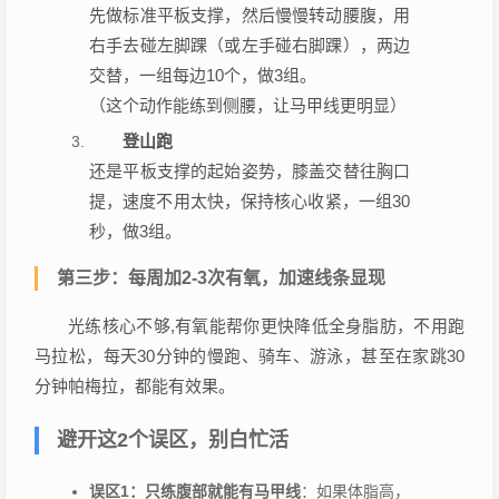
先做标准平板支撑，然后慢慢转动腰腹，用
右手去碰左脚踝（或左手碰右脚踝），两边
交替，一组每边10个，做3组。
（这个动作能练到侧腰，让马甲线更明显）
登山跑
还是平板支撑的起始姿势，膝盖交替往胸口
提，速度不用太快，保持核心收紧，一组30
秒，做3组。
第三步：每周加2-3次有氧，加速线条显现
光练核心不够,有氧能帮你更快降低全身脂肪，不用跑
马拉松，每天30分钟的慢跑、骑车、游泳，甚至在家跳30
分钟帕梅拉，都能有效果。
避开这2个误区，别白忙活
误区1：只练腹部就能有马甲线
：如果体脂高，