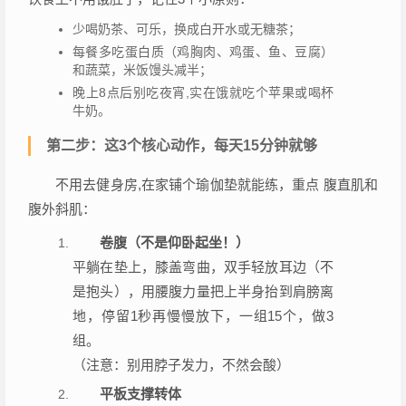
少喝奶茶、可乐，换成白开水或无糖茶；
每餐多吃蛋白质（鸡胸肉、鸡蛋、鱼、豆腐）
和蔬菜，米饭馒头减半；
晚上8点后别吃夜宵,实在饿就吃个苹果或喝杯
牛奶。
第二步：这3个核心动作，每天15分钟就够
不用去健身房,在家铺个瑜伽垫就能练，重点 腹直肌和
腹外斜肌：
卷腹（不是仰卧起坐！）
平躺在垫上，膝盖弯曲，双手轻放耳边（不
是抱头），用腰腹力量把上半身抬到肩膀离
地，停留1秒再慢慢放下，一组15个，做3
组。
（注意：别用脖子发力，不然会酸）
平板支撑转体