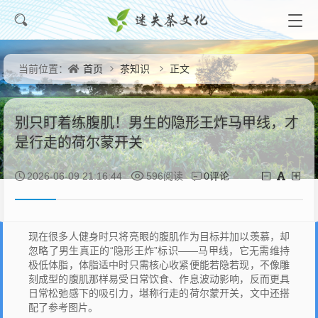
首页
茶知识
正文
当前位置：
别只盯着练腹肌！男生的隐形王炸马甲线，才
是行走的荷尔蒙开关
0评论
2026-06-09 21:16:44
596阅读
现在很多人健身时只将亮眼的腹肌作为目标并加以羡慕，却
忽略了男生真正的“隐形王炸”标识——马甲线，它无需维持
极低体脂，体脂适中时只需核心收紧便能若隐若现，不像雕
刻成型的腹肌那样易受日常饮食、作息波动影响，反而更具
日常松弛感下的吸引力，堪称行走的荷尔蒙开关，文中还搭
配了参考图片。