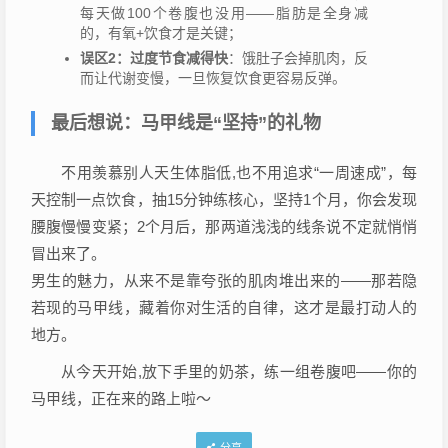
每天做100个卷腹也没用——脂肪是全身减
的，有氧+饮食才是关键；
误区2：过度节食减得快
：饿肚子会掉肌肉，反
而让代谢变慢，一旦恢复饮食更容易反弹。
最后想说：马甲线是“坚持”的礼物
不用羡慕别人天生体脂低,也不用追求“一周速成”，每
天控制一点饮食，抽15分钟练核心，坚持1个月，你会发现
腰腹慢慢变紧；2个月后，那两道浅浅的线条说不定就悄悄
冒出来了。
男生的魅力，从来不是靠夸张的肌肉堆出来的——那若隐
若现的马甲线，藏着你对生活的自律，这才是最打动人的
地方。
从今天开始,放下手里的奶茶，练一组卷腹吧——你的
马甲线，正在来的路上啦～