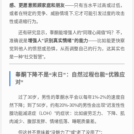
感、更愿意照顾家庭和朋友
——只有当水平过高或过低，
或者在特定的竞争、威胁情境下,它才可能引发过度的攻击
性或退缩行为。
还有研究显示，睾酮能增强人的“同理心阈值”吗？不，
准确说是
增强人“识别真实情绪”的能力
——比如能更快察
觉到他人的愤怒或恐惧，从而调整自己的行为，这其实也
是一种“社交智慧”。
睾酮下降不是“末日”：自然过程也能“优雅应
对”
过了30岁，男性的睾酮水平会以每年1%-2%的速度自
然下降；到了50岁，约有20%-30%的男性会出现“迟发性性
腺功能减退症（LOH）”的症状：比如疲劳乏力、 下降、肌
肉减少、腹部发胖、情绪低落、睡眠质量差。
但这并不意味着“没魅力了”或“老了没用了”：