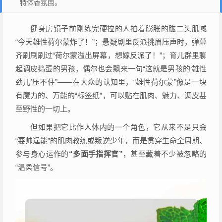
特体香氛围。
健身房镜子前刚练完硬拉的人拍着膨胀的肱二头肌喊
“今天雄性荷尔蒙炸了！”；悬疑剧里反派挑眉压声时，弹幕
齐刷刷刷过“荷尔蒙溢出屏幕，想嫁反派了！”；育儿群里聊
起调皮捣蛋的男孩，偶尔也会飘来一句“这就是男孩的‘雄性
劲儿’压不住”——在大众的认知里，“雄性荷尔蒙”像是一块
有魔力的、万能的“标签纸”，可以贴在肌肉、魅力、调皮甚
至野性的一切上。
但如果把它比作人体内的一个角色，它从来不是只会
“耍帅逞能”的肌肉教练或叛逆少年，而是贯穿生命全周期、
参与身心运作的
“多面手指挥官”
，甚至藏着不少被忽略的
“温柔信号”。