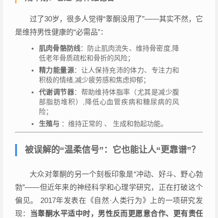
过了30岁，很多人觉得“睾酮没用了”——其实不然，它
是维持男性健康的“必需品”：
肌肉骨骼防线
：防止肌肉流失、维持骨密度,降
低老年骨质疏松和骨折的风险；
精力能量源
：让人保持充沛的体力、专注力和
积极的情绪,减少疲劳感和焦虑抑郁；
代谢调节器
：帮助维持体脂率（尤其是减少腹
部脂肪堆积）,降低心血管疾病和糖尿病的风
险；
生殖与
：维持正常的 、 生成和勃起功能。
被误解的“温柔信号”：它也能让人“更靠谱”？
大众对睾酮的另一个刻板印象是“冲动、好斗、野心勃
勃”——但近年来的神经科学和心理学研究，正在打破这个
偏见。 2017年发表在《自然·人类行为》上的一项研究发
现：
当睾酮水平适中时，男性反而更愿意合作、更有责任