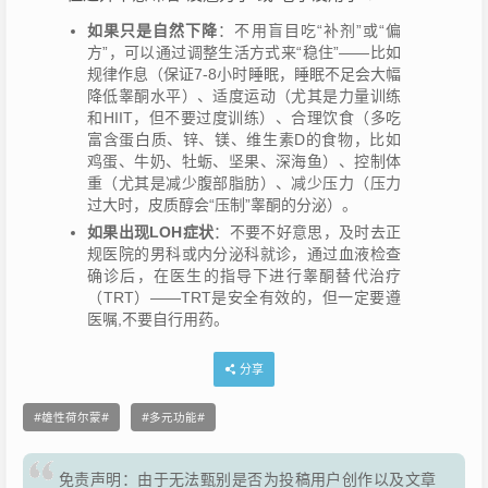
如果只是自然下降
：不用盲目吃“补剂”或“偏
方”，可以通过调整生活方式来“稳住”——比如
规律作息（保证7-8小时睡眠，睡眠不足会大幅
降低睾酮水平）、适度运动（尤其是力量训练
和HIIT，但不要过度训练）、合理饮食（多吃
富含蛋白质、锌、镁、维生素D的食物，比如
鸡蛋、牛奶、牡蛎、坚果、深海鱼）、控制体
重（尤其是减少腹部脂肪）、减少压力（压力
过大时，皮质醇会“压制”睾酮的分泌）。
如果出现LOH症状
：不要不好意思，及时去正
规医院的男科或内分泌科就诊，通过血液检查
确诊后，在医生的指导下进行睾酮替代治疗
（TRT）——TRT是安全有效的，但一定要遵
医嘱,不要自行用药。
分享
雄性荷尔蒙
多元功能
免责声明：由于无法甄别是否为投稿用户创作以及文章