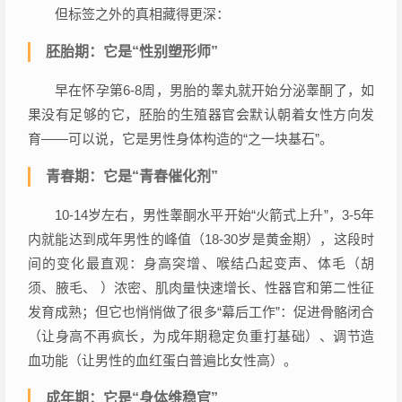
但标签之外的真相藏得更深：
胚胎期：它是“性别塑形师”
早在怀孕第6-8周，男胎的睾丸就开始分泌睾酮了，如
果没有足够的它，胚胎的生殖器官会默认朝着女性方向发
育——可以说，它是男性身体构造的“之一块基石”。
青春期：它是“青春催化剂”
10-14岁左右，男性睾酮水平开始“火箭式上升”，3-5年
内就能达到成年男性的峰值（18-30岁是黄金期），这段时
间的变化最直观：身高突增、喉结凸起变声、体毛（胡
须、腋毛、 ）浓密、肌肉量快速增长、性器官和第二性征
发育成熟；但它也悄悄做了很多“幕后工作”：促进骨骼闭合
（让身高不再疯长，为成年期稳定负重打基础）、调节造
血功能（让男性的血红蛋白普遍比女性高）。
成年期：它是“身体维稳官”