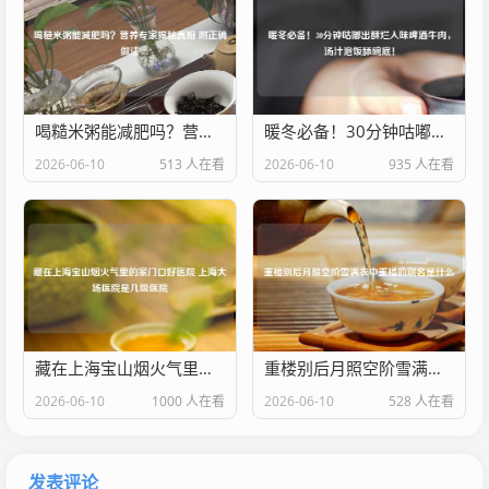
喝糙米粥能减肥吗？营养专家揭秘真相 附正确做法
暖冬必备！30分钟咕嘟出酥烂入味啤酒牛肉，汤汁泡饭舔碗底！
2026-06-10
513 人在看
2026-06-10
935 人在看
藏在上海宝山烟火气里的家门口好医院 上海大场医院是几级医院
重楼别后月照空阶雪满衣中重楼的别名是什么
2026-06-10
1000 人在看
2026-06-10
528 人在看
发表评论