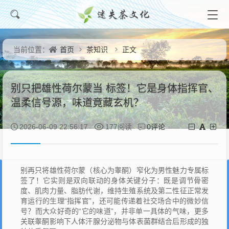
首页
茶知识
正文
当前位置：
别只把雄性荷尔蒙当 标签！它是身体指挥官、
温柔信号源，味道竟藏玄机？
0评论
2026-06-09 22:56:17
177阅读
别再只将雄性荷尔蒙（核心为睾酮）窄化为男性魅力专属标
签了！它实则是双向联动的身体关键分子：既是调节骨密
度、肌肉力量、脂肪代谢，维持生殖系统及第二性征正常发
育运行的生理“指挥官”，还可能传递着社交场合中的微妙信
号？而大众好奇的“它的味道”，并非单一具体的气味，更多
关联睾酮影响下人体汗腺分泌物与体表菌群结合后形成的独