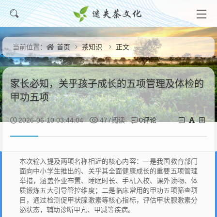
首页
茶知识
正文
当前位置：
家长必知，关乎孩子成长的五项管理及体检的
甲功五项
0评论
2026-06-10 03:44:04
477阅读
本次输入提及两项名称相近的核心内容：一是我国教育部门
面向中小学生推出的、关乎其全面健康成长的重要五项管理
举措，涵盖作业布置、睡眠时长、手机入校、课外读物、体
质锻炼五大引导管控维度；二是临床常用的甲功五项筛查项
目，通过检测促甲状腺激素等核心指标，评估甲状腺激素分
泌状态，辅助诊断甲亢、甲减等疾病。