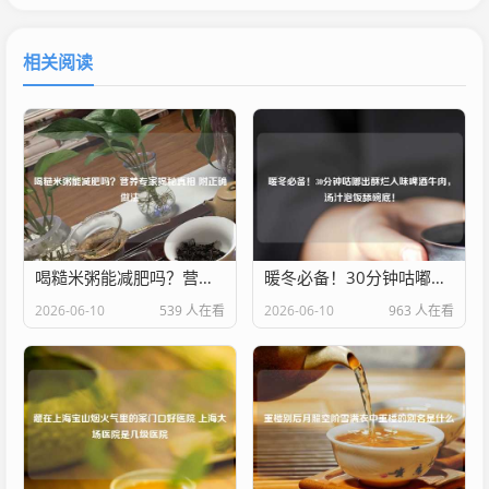
相关阅读
喝糙米粥能减肥吗？营养专家揭秘真相 附正确做法
暖冬必备！30分钟咕嘟出酥烂入味啤酒牛肉，汤汁泡饭舔碗底！
2026-06-10
539 人在看
2026-06-10
963 人在看