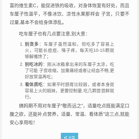
富的维生素C，能促进铁的吸收，对身体恢复有好处，而且
车厘子性温平，不像冰饮、凉性水果那样会 子宫，只要不
过量,基本不会给身体添乱。
吃车厘子也有几点要注意,别大意：
别贪多
：车厘子虽然温和，但吃多了容易上
火，可能长痘痘、嗓子疼，每天吃10-15颗就
够解嘴馋了；
别吃冰的
：刚从冰箱拿出来的车厘子太凉，吃
了可能 子宫收缩，加重痛经或者让经血不畅,更
好放常温再吃；
看体质吃
：如果平时肠胃比较弱，或者本身就
容易上火的姐妹，更要控制量,吃几颗尝尝鲜就
行。
姨妈期不用对车厘子“敬而远之”，适量吃点既能满足口
腹之欲，还能补点营养，适量、常温、看体质”这三点,就能
安心享用啦！
分享