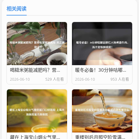
相关阅读
喝糙米粥能减肥吗？营养专家揭秘真相 附正确做法
暖冬必备！30分钟咕嘟出酥烂入味啤酒牛肉，汤汁泡饭舔碗底！
2026-06-10
529 人在看
2026-06-10
953 人在看
藏在上海宝山烟火气里的家门口好医院 上海大场医院是几级医院
重楼别后月照空阶雪满衣中重楼的别名是什么