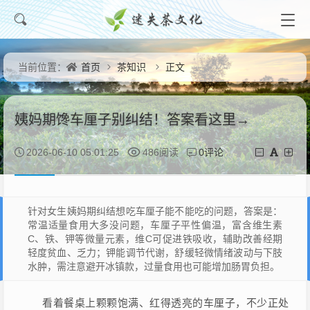
首页
茶知识
正文
当前位置：
姨妈期馋车厘子别纠结！答案看这里→
0评论
2026-06-10 05:01:25
486阅读
针对女生姨妈期纠结想吃车厘子能不能吃的问题，答案是：
常温适量食用大多没问题，车厘子平性偏温，富含维生素
C、铁、钾等微量元素，维C可促进铁吸收，辅助改善经期
轻度贫血、乏力；钾能调节代谢，舒缓轻微情绪波动与下肢
水肿，需注意避开冰镇款，过量食用也可能增加肠胃负担。
看着餐桌上颗颗饱满、红得透亮的车厘子，不少正处