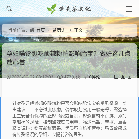
首页
茶历史
正文
当前位置：
孕妇嘴馋想吃酸辣粉怕影响胎宝？做好这几点
放心尝
0评论
2026-06-02 08:12:03
473阅读
针对孕妇嘴馋想吃酸辣粉是否会影响胎宝宝的常见疑虑，给
出建议——不必过度焦虑，偶尔规范食用一般无碍，需选择
卫生安全有保障的正规商家或自制，规避食材不新鲜、添加
剂超标的风险；控制酸辣度与用量，减少高盐、麻椒、重香
精类调料；搭配新鲜蔬果、优质蛋白均衡营养；肠胃敏感或
有特殊情况的孕妇，应提前咨询医生。