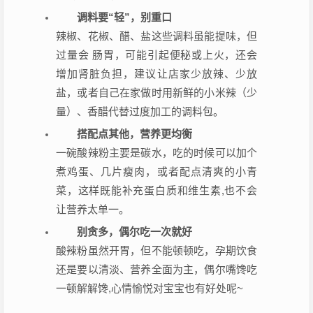
调料要“轻”，别重口
辣椒、花椒、醋、盐这些调料虽能提味，但
过量会 肠胃，可能引起便秘或上火，还会
增加肾脏负担，建议让店家少放辣、少放
盐，或者自己在家做时用新鲜的小米辣（少
量）、香醋代替过度加工的调料包。
搭配点其他，营养更均衡
一碗酸辣粉主要是碳水，吃的时候可以加个
煮鸡蛋、几片瘦肉，或者配点清爽的小青
菜，这样既能补充蛋白质和维生素,也不会
让营养太单一。
别贪多，偶尔吃一次就好
酸辣粉虽然开胃，但不能顿顿吃，孕期饮食
还是要以清淡、营养全面为主，偶尔嘴馋吃
一顿解解馋,心情愉悦对宝宝也有好处呢~