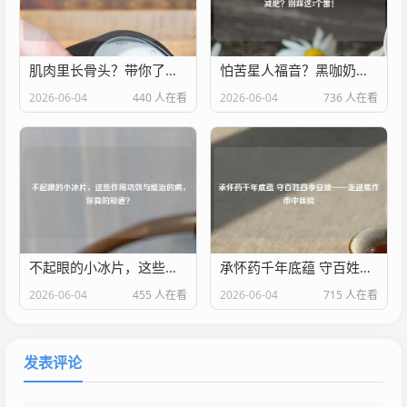
肌肉里长骨头？带你了解骨化性肌炎
怕苦星人福音？黑咖奶、东方树叶黑咖奶真能减肥？别踩这3个雷！
2026-06-04
440 人在看
2026-06-04
736 人在看
不起眼的小冰片，这些作用功效与能治的病，你真的知道？
承怀药千年底蕴 守百姓四季安康——走进焦作市中医院
2026-06-04
455 人在看
2026-06-04
715 人在看
发表评论