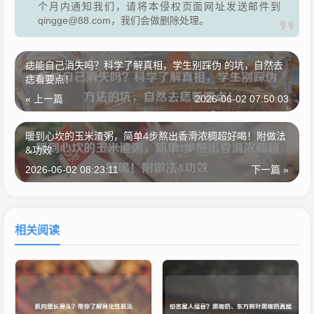
个月内通知我们，请将本侵权页面网址发送邮件到
qingge@88.com，我们会做删除处理。
痣能自己消失吗？科学了解真相，学生别踩伪 的坑，自然去
痣看要点！
« 上一篇
2026-06-02 07:50:03
暖到心坎的玉米渣粥，简单4步熬出香滑浓稠超好喝！附做法
&功效
2026-06-02 08:23:11
下一篇 »
相关阅读