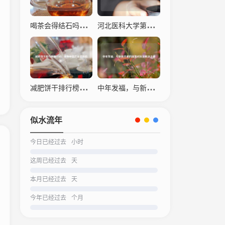
喝茶会得结石吗？科学解读茶叶与结石的关系
河北医科大学第四医院，仁心仁术，守护生命之光
减肥饼干排行榜之一名，瘦身神器还是营销陷阱？
中年发福，与新陈代谢的温柔对抗及解决之道
似水流年
今日已经过去
小时
这周已经过去
天
本月已经过去
天
今年已经过去
个月