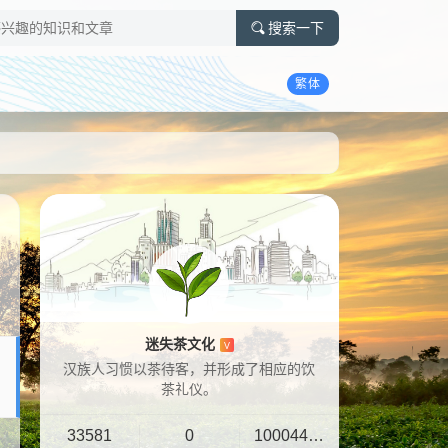
搜索一下
繁体
迷失茶文化
V
汉族人习惯以茶待客，并形成了相应的饮
茶礼仪。
33581
0
10004401