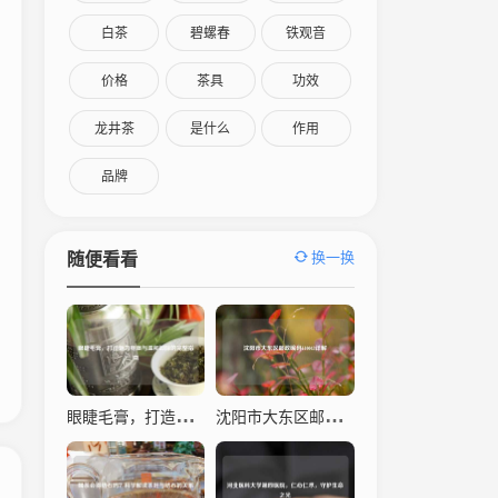
白茶
碧螺春
铁观音
价格
茶具
功效
龙井茶
是什么
作用
品牌
换一换
随便看看
眼睫毛膏，打造魅力电眼与温和卸除的完整指南
沈阳市大东区邮政编码110043详解