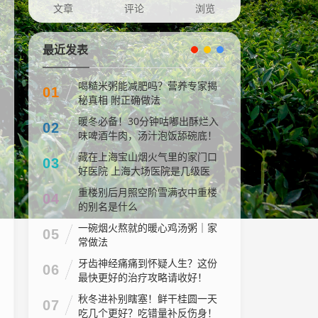
文章
评论
浏览
最近发表
喝糙米粥能减肥吗？营养专家揭
01
秘真相 附正确做法
暖冬必备！30分钟咕嘟出酥烂入
02
味啤酒牛肉，汤汁泡饭舔碗底！
藏在上海宝山烟火气里的家门口
03
好医院 上海大场医院是几级医
院
重楼别后月照空阶雪满衣中重楼
04
的别名是什么
一碗烟火熬就的暖心鸡汤粥｜家
05
常做法
牙齿神经痛痛到怀疑人生？这份
06
最快更好的治疗攻略请收好！
秋冬进补别瞎塞！鲜干桂圆一天
07
吃几个更好？吃错量补反伤身！