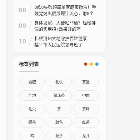
8款0失败超简单家庭蛋挞液！手
08
残党烤出层层爆汁流心，附8个
家庭做法视频
身体发沉、大便粘马桶？轻松排
09
湿的实用招+效果好的药
扎根浔州大地守护百姓健康——
10
桂平市人民医院领导班子
标签列表
减肥
礼仪
茶道
产地
普洱茶
中国
毛尖
茶
茶叶
绿茶
颜色
红茶
喝
花茶
龙井