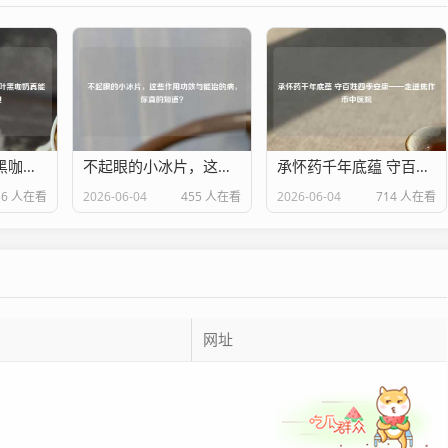
怕苦星人福音？黑咖奶、东方树叶黑咖奶真能减肥？别踩这3个雷！
不起眼的小冰片，这些作用功效与能治的病，你真的知道？
承怀药千年底蕴 守百姓四季安康——走进焦作市中医院
36 人在看
2026-06-04
455 人在看
2026-06-04
714 人在看