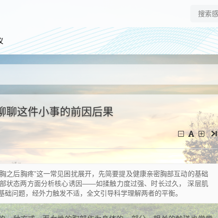
仪
聊聊这件小事的前因后果
揉胸之后胸疼”这一常见困扰展开，先简要提及健康亲密胸部互动的基础
部状态两方面分析核心诱因——如揉触力度过强、时长过久， 深层肌
基础问题，经外力触发不适，全文引导科学理解两者的平衡。