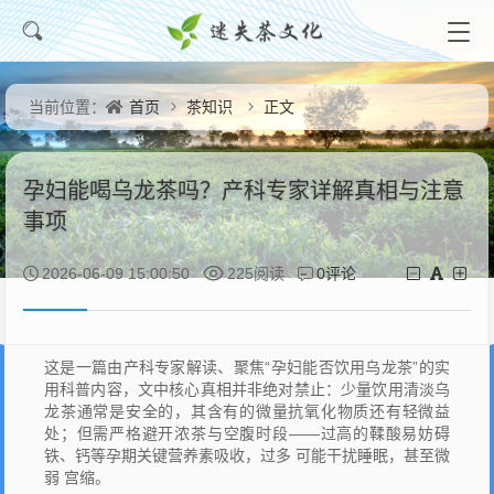
首页
茶知识
正文
当前位置：
孕妇能喝乌龙茶吗？产科专家详解真相与注意
事项
0评论
2026-06-09 15:00:50
225阅读
这是一篇由产科专家解读、聚焦“孕妇能否饮用乌龙茶”的实
用科普内容，文中核心真相并非绝对禁止：少量饮用清淡乌
龙茶通常是安全的，其含有的微量抗氧化物质还有轻微益
处；但需严格避开浓茶与空腹时段——过高的鞣酸易妨碍
铁、钙等孕期关键营养素吸收，过多 可能干扰睡眠，甚至微
弱 宫缩。