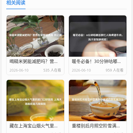
相关阅读
喝糙米粥能减肥吗？营养专家揭秘真相 附正确做法
暖冬必备！30分钟咕嘟出酥烂入味啤酒牛肉，汤汁泡饭舔碗底！
2026-06-10
535 人在看
2026-06-10
959 人在看
藏在上海宝山烟火气里的家门口好医院 上海大场医院是几级医院
重楼别后月照空阶雪满衣中重楼的别名是什么