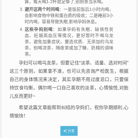
算，每天喝1-2杯就足够了,别把茶当水喝。
避开这两个时间喝
：一是饭前饭后1小时内喝，
会影响食物中铁和蛋白质的吸收；二是睡前3小
时内喝，容易导致失眠,影响孕妈休息。
这些孕妈别喝
：如果孕妈有失眠、缺铁性贫
血、妊娠高血压等情况，更好暂时不喝乌龙
茶，避免加重症状，要选优质、无添加的乌龙
茶，别喝凉茶、隔夜茶或加了糖、奶精的调味
茶。
孕妇可以喝乌龙茶，但要记住“淡茶、适量、选对时间”
这三个原则，如果拿不准，也可以先咨询产检医生，根据
自己的身体情况来决定，其实孕期不用过度忌口，只要保
持饮食均衡，偶尔喝一口自己喜欢的淡茶，心情愉悦,对胎
儿反而更好~
希望这篇文章能帮到纠结的孕妈们，祝你孕期顺利,心
情愉快！
分享