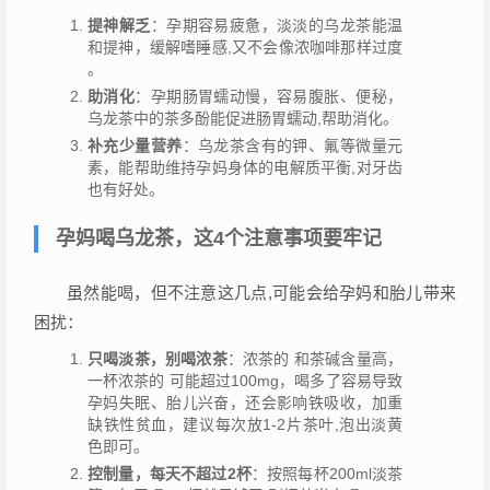
提神解乏
：孕期容易疲惫，淡淡的乌龙茶能温
和提神，缓解嗜睡感,又不会像浓咖啡那样过度
。
助消化
：孕期肠胃蠕动慢，容易腹胀、便秘，
乌龙茶中的茶多酚能促进肠胃蠕动,帮助消化。
补充少量营养
：乌龙茶含有的钾、氟等微量元
素，能帮助维持孕妈身体的电解质平衡,对牙齿
也有好处。
孕妈喝乌龙茶，这4个注意事项要牢记
虽然能喝，但不注意这几点,可能会给孕妈和胎儿带来
困扰：
只喝淡茶，别喝浓茶
：浓茶的 和茶碱含量高，
一杯浓茶的 可能超过100mg，喝多了容易导致
孕妈失眠、胎儿兴奋，还会影响铁吸收，加重
缺铁性贫血，建议每次放1-2片茶叶,泡出淡黄
色即可。
控制量，每天不超过2杯
：按照每杯200ml淡茶