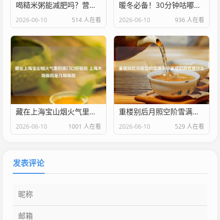
喝糙米粥能减肥吗？营养专家揭秘真相 附正确做法
暖冬必备！30分钟咕嘟出酥烂入味啤酒牛肉，汤汁泡饭舔碗底！
2026-06-10
514 人在看
2026-06-10
936 人在看
藏在上海宝山烟火气里的家门口好医院 上海大场医院是几级医院
重楼别后月照空阶雪满衣中重楼的别名是什么
2026-06-10
1001 人在看
2026-06-10
529 人在看
发表评论