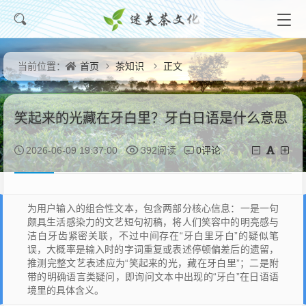
首页
茶知识
正文
当前位置：
笑起来的光藏在牙白里？牙白日语是什么意思
0评论
2026-06-09 19:37:00
392阅读
为用户输入的组合性文本，包含两部分核心信息：一是一句
颇具生活感染力的文艺短句初稿，将人们笑容中的明亮感与
洁白牙齿紧密关联，不过中间存在“牙白里牙白”的疑似笔
误，大概率是输入时的字词重复或表述停顿偏差后的遗留，
推测完整文艺表述应为“笑起来的光，藏在牙白里”；二是附
带的明确语言类疑问，即询问文本中出现的“牙白”在日语语
境里的具体含义。