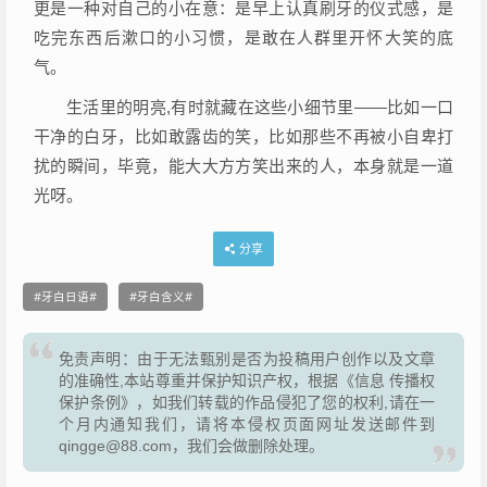
更是一种对自己的小在意：是早上认真刷牙的仪式感，是
吃完东西后漱口的小习惯，是敢在人群里开怀大笑的底
气。
生活里的明亮,有时就藏在这些小细节里——比如一口
干净的白牙，比如敢露齿的笑，比如那些不再被小自卑打
扰的瞬间，毕竟，能大大方方笑出来的人，本身就是一道
光呀。
分享
牙白日语
牙白含义
免责声明：由于无法甄别是否为投稿用户创作以及文章
的准确性,本站尊重并保护知识产权，根据《信息 传播权
保护条例》，如我们转载的作品侵犯了您的权利,请在一
个月内通知我们，请将本侵权页面网址发送邮件到
qingge@88.com，我们会做删除处理。