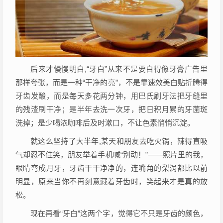
后来才慢慢明白,“牙白”从来不是要白得像牙膏广告里
那样夸张，而是一种“干净的亮”，不是靠速效美白贴折腾得
牙齿发酸，而是每天多花两分钟，用巴氏刷牙法把牙缝里
的残渣刷干净；是半年去洗一次牙，把日积月累的牙菌斑
洗掉；是少喝浓咖啡后及时漱口，不让色素悄悄沉淀。
就这么坚持了大半年,某天和朋友去吃火锅，辣得直吸
气却忍不住笑，朋友举着手机喊“别动！”——照片里的我，
眼睛弯成月牙，牙齿干干净净的，连嘴角的梨涡都比以前
明显，原来当你不再刻意藏着牙齿时，笑起来才是真的放
松。
现在再看“牙白”这两个字，觉得它不只是牙齿的颜色，